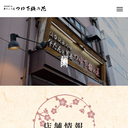
店
舗
案
内
店舗情報