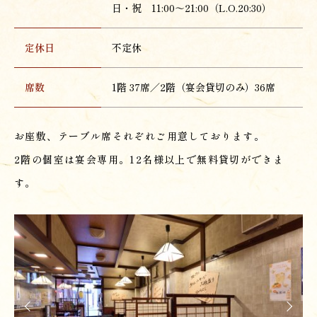
日・祝 11:00～21:00（L.O.20:30）
定休日
不定休
席数
1階 37席／2階（宴会貸切のみ）36席
お座敷、テーブル席それぞれご用意しております。
2階の個室は宴会専用。12名様以上で無料貸切ができま
す。