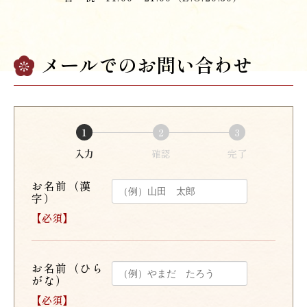
メールでのお問い合わせ
1
2
3
入力
確認
完了
お名前（漢
字）
【必須】
お名前（ひら
がな）
【必須】